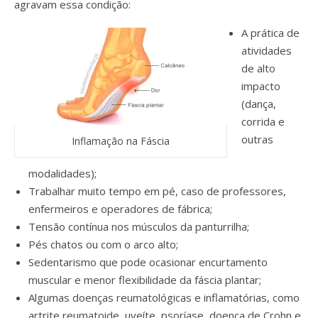
agravam essa condição:
A prática de
atividades
de alto
impacto
(dança,
corrida e
outras
Inflamação na Fáscia
modalidades);
Trabalhar muito tempo em pé, caso de professores,
enfermeiros e operadores de fábrica;
Tensão contínua nos músculos da panturrilha;
Pés chatos ou com o arco alto;
Sedentarismo que pode o
casionar encurtamento
muscular e menor flexibilidade da fáscia plantar;
Algumas doenças reumatológicas e inflamatórias, como
artrite reumatoide, uveíte, psoríase, doença de Crohn e